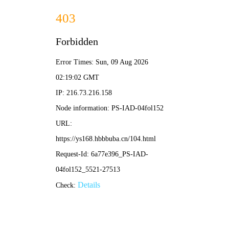
光棍影视
电影
电视剧
综艺
动漫
⚡ 独行搜索
🕶️ 光棍影视 ·
在线影视
首页 / 硬核热播
❮
❯
⚡ 动作
🎭 喜剧
🔍 悬疑
💙 爱情
🌌 科幻
🏯 古装
🔥 犯罪
🎯 冒险
🔥 光棍热映 · 硬核独档