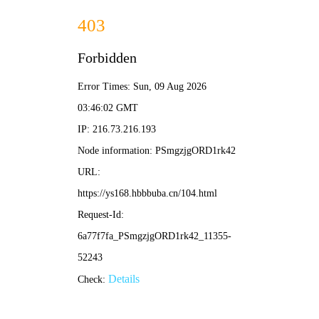
光棍影视
电影
电视剧
综艺
动漫
⚡ 独行搜索
🕶️ 光棍影视 ·
在线影视
首页 / 硬核热播
❮
❯
⚡ 动作
🎭 喜剧
🔍 悬疑
💙 爱情
🌌 科幻
🏯 古装
🔥 犯罪
🎯 冒险
🔥 光棍热映 · 硬核独档